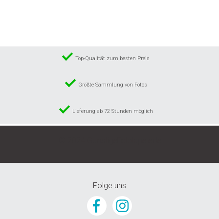
Wunschliste
hinzufügen
Top-Qualität zum besten Preis
Größte Sammlung von Fotos
Lieferung ab 72 Stunden möglich
© 2024 GunstigeFototapete.de
Folge uns