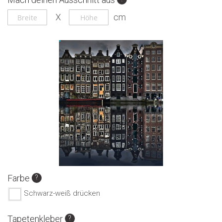
Ende
Anfang
der
der
Bildgalerie
Bildgalerie
springen
springen
Farbe
Schwarz-weiß drücken
Tapetenkleber