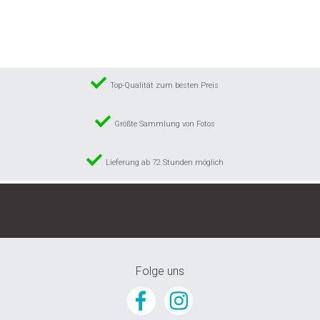
Wunschliste
hinzufügen
Top-Qualität zum besten Preis
Größte Sammlung von Fotos
Lieferung ab 72 Stunden möglich
© 2024 GunstigeFototapete.de
Folge uns