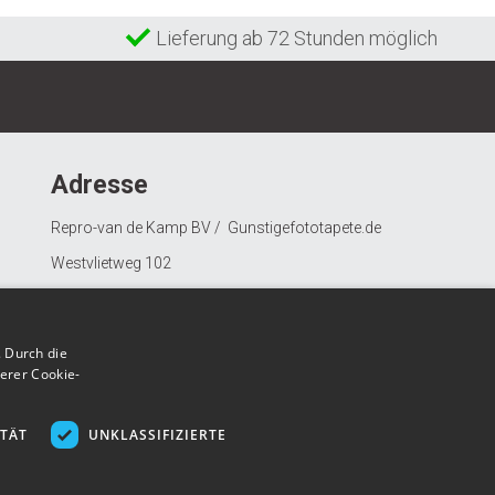
Lieferung ab 72 Stunden möglich
Adresse
Repro-van de Kamp BV / Gunstigefototapete.de
Westvlietweg 102
2495 AD Den Haag
Nederland
 Durch die
erer Cookie-
ITÄT
UNKLASSIFIZIERTE