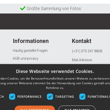
Größte Sammlung von Fotos
Informationen
Kontakt
Häufig gestellte Fragen
(+31) 070 347 8808
AGB und privacy
Mail Adresse
Beschwerdeverfahren
KVK: 97082163
Diese Webseite verwendet Cookies.
Widerrufs- und Rückgaberecht
BTW: NL867903685B01
nden Cookies, um die Benutzerfreundlichkeit unserer Website zu verbessern.
Datenschutzerklärung
zung unserer Webseite stimmen Sie der Verwendung von Cookies gemäß uns
Richtlinie zu.
Über Gunstigefototapete.de
CH
PERFORMANCE
TARGETING
FUNKTIONAL