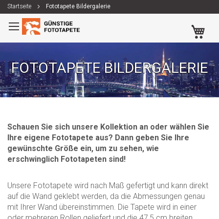
Startseite
Fototapete Bildergalerie
Zum
Me
Inhalt
springen
FOTOTAPETE BILDERGALERIE
Schauen Sie sich unsere Kollektion an oder wählen Sie
Ihre eigene Fototapete aus? Dann geben Sie Ihre
gewünschte Größe ein, um zu sehen, wie
erschwinglich Fototapeten sind!
Unsere Fototapete wird nach Maß gefertigt und kann direkt
auf die Wand geklebt werden, da die Abmessungen genau
mit Ihrer Wand übereinstimmen. Die Tapete wird in einer
oder mehreren Rollen geliefert und die 47,5 cm breiten