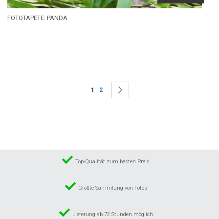
FOTOTAPETE: PANDA
Seite
Sie lesen gerade die Seite
Seite
Seite
Weiter
1
2
Top-Qualität zum besten Preis
Größte Sammlung von Fotos
Lieferung ab 72 Stunden möglich