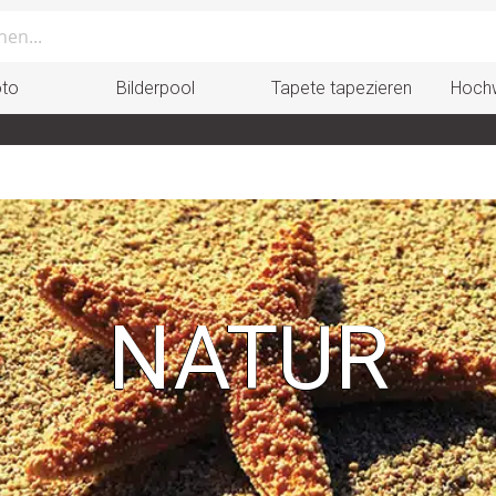
oto
Bilderpool
Tapete tapezieren
Hochw
NATUR