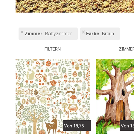
Zimmer
Babyzimmer
Farbe
Braun
FILTERN
ZIMME
Von 1
Von 18,75