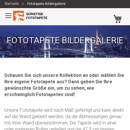
Startseite
Fototapete Bildergalerie
Zum
Me
Inhalt
springen
FOTOTAPETE BILDERGALERIE
Schauen Sie sich unsere Kollektion an oder wählen Sie
Ihre eigene Fototapete aus? Dann geben Sie Ihre
gewünschte Größe ein, um zu sehen, wie
erschwinglich Fototapeten sind!
Unsere Fototapete wird nach Maß gefertigt und kann direkt
auf die Wand geklebt werden, da die Abmessungen genau
mit Ihrer Wand übereinstimmen. Die Tapete wird in einer
oder mehreren Rollen geliefert und die 47,5 cm breiten