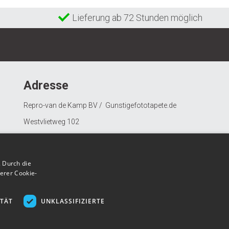
Lieferung ab 72 Stunden möglich
Adresse
Repro-van de Kamp BV / Gunstigefototapete.de
Westvlietweg 102
2495 AD Den Haag
Nederland
 Durch die
erer Cookie-
ITÄT
UNKLASSIFIZIERTE