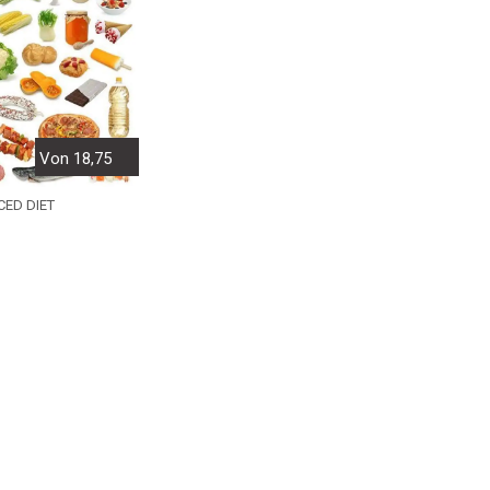
Von 18,75
CED DIET