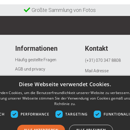
Größte Sammlung von Fotos
Informationen
Kontakt
Häufig gestellte Fragen
(+31) 070 347 8808
AGB und privacy
Mail Adresse
Beschwerdeverfahren
KVK: 97082163
Diese Webseite verwendet Cookies.
Widerrufs- und Rückgaberecht
BTW: NL867903685B01
nden Cookies, um die Benutzerfreundlichkeit unserer Website zu verbessern.
Datenschutzerklärung
zung unserer Webseite stimmen Sie der Verwendung von Cookies gemäß uns
Richtlinie zu.
Über Gunstigefototapete.de
CH
PERFORMANCE
TARGETING
FUNKTIONAL