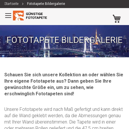
Startseite
Fototapete Bildergalerie
Zum
Me
Inhalt
springen
FOTOTAPETE BILDERGALERIE
Schauen Sie sich unsere Kollektion an oder wählen Sie
Ihre eigene Fototapete aus? Dann geben Sie Ihre
gewünschte Größe ein, um zu sehen, wie
erschwinglich Fototapeten sind!
Unsere Fototapete wird nach Maß gefertigt und kann direkt
auf die Wand geklebt werden, da die Abmessungen genau
mit Ihrer Wand übereinstimmen. Die Tapete wird in einer
oder mehreren Rollen geliefert und die 47,5 cm breiten