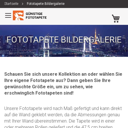
Startseite
Fototapete Bildergalerie
Zum
Me
Inhalt
springen
FOTOTAPETE BILDERGALERIE
Schauen Sie sich unsere Kollektion an oder wählen Sie
Ihre eigene Fototapete aus? Dann geben Sie Ihre
gewünschte Größe ein, um zu sehen, wie
erschwinglich Fototapeten sind!
Unsere Fototapete wird nach Maß gefertigt und kann direkt
auf die Wand geklebt werden, da die Abmessungen genau
mit Ihrer Wand übereinstimmen. Die Tapete wird in einer
oder mehreren Rollen geliefert und die 47,5 cm breiten