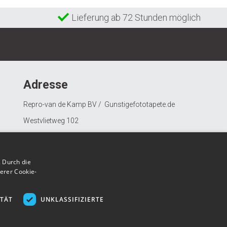
Lieferung ab 72 Stunden möglich
Adresse
Repro-van de Kamp BV / Gunstigefototapete.de
Westvlietweg 102
2495 AD Den Haag
Nederland
 Durch die
erer Cookie-
ITÄT
UNKLASSIFIZIERTE