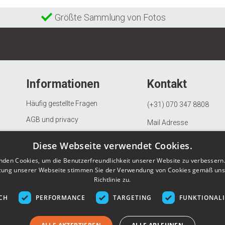
Größte Sammlung von Fotos
Informationen
Kontakt
Häufig gestellte Fragen
(+31) 070 347 8808
AGB und privacy
Mail Adresse
Beschwerdeverfahren
KVK: 97082163
Diese Webseite verwendet Cookies.
Widerrufs- und Rückgaberecht
BTW: NL867903685B01
nden Cookies, um die Benutzerfreundlichkeit unserer Website zu verbessern.
Datenschutzerklärung
zung unserer Webseite stimmen Sie der Verwendung von Cookies gemäß uns
Richtlinie zu.
Über Gunstigefototapete.de
CH
PERFORMANCE
TARGETING
FUNKTIONAL