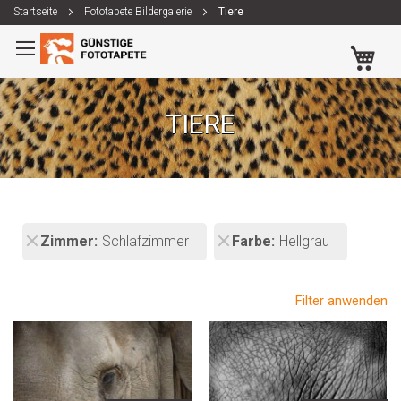
Startseite
Fototapete Bildergalerie
Tiere
Zum
Me
Inhalt
springen
TIERE
Zimmer
Schlafzimmer
Farbe
Hellgrau
Filter anwenden