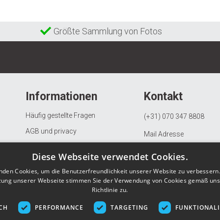
Größte Sammlung von Fotos
Informationen
Kontakt
Häufig gestellte Fragen
(+31) 070 347 8808
AGB und privacy
Mail Adresse
Beschwerdeverfahren
KVK: 97082163
Diese Webseite verwendet Cookies.
Widerrufs- und Rückgaberecht
BTW: NL867903685B01
nden Cookies, um die Benutzerfreundlichkeit unserer Website zu verbessern.
Datenschutzerklärung
zung unserer Webseite stimmen Sie der Verwendung von Cookies gemäß uns
Richtlinie zu.
Über Gunstigefototapete.de
CH
PERFORMANCE
TARGETING
FUNKTIONAL