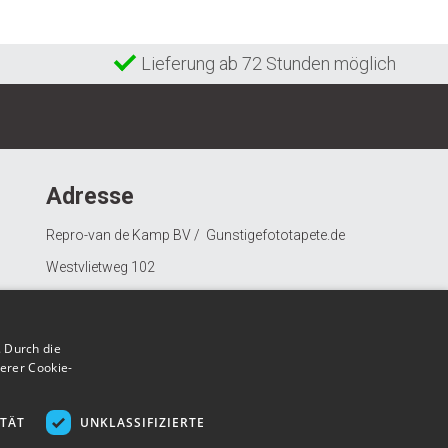
Lieferung ab 72 Stunden möglich
Adresse
Repro-van de Kamp BV / Gunstigefototapete.de
Westvlietweg 102
2495 AD Den Haag
Nederland
 Durch die
erer Cookie-
ITÄT
UNKLASSIFIZIERTE