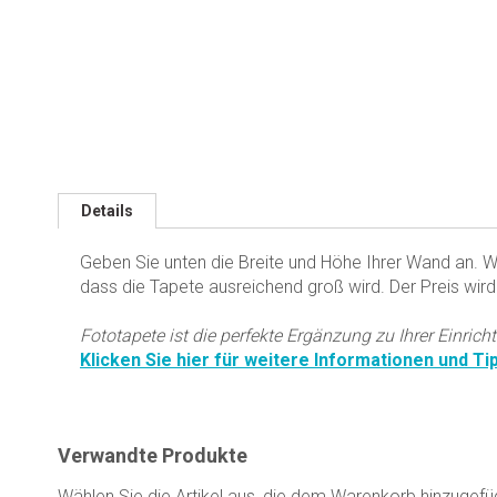
springen
Details
Geben Sie unten die Breite und Höhe Ihrer Wand an. Wi
dass die Tapete ausreichend groß wird. Der Preis wird
Fototapete ist die perfekte Ergänzung zu Ihrer Einrich
Klicken Sie hier für weitere Informationen und Ti
Verwandte Produkte
Wählen Sie die Artikel aus, die dem Warenkorb hinzugefü