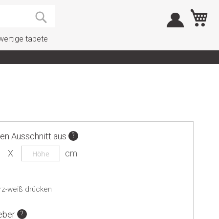
M
Search
ertige tapete
en Ausschnitt aus
z-weiß drücken
eber