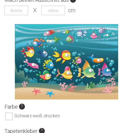
Ende
Anfang
der
der
Bildgalerie
Bildgalerie
springen
springen
Farbe
Schwarz-weiß drücken
Tapetenkleber