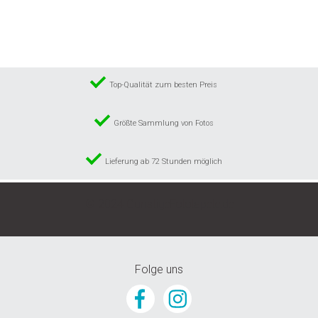
Wunschliste
hinzufügen
Top-Qualität zum besten Preis
Größte Sammlung von Fotos
Lieferung ab 72 Stunden möglich
© 2024 GunstigeFototapete.de
Folge uns