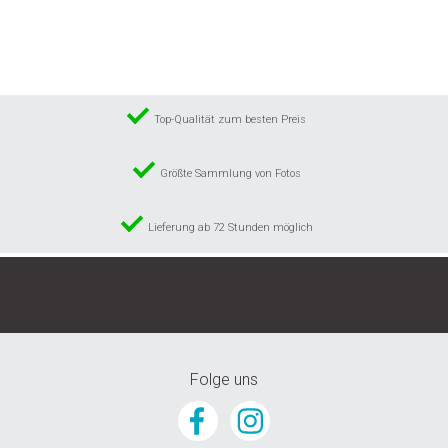
Wunschliste
hinzufügen
Top-Qualität zum besten Preis
Größte Sammlung von Fotos
Lieferung ab 72 Stunden möglich
© 2024 GunstigeFototapete.de
Folge uns