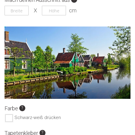
Ende
Anfang
der
der
Bildgalerie
Bildgalerie
springen
springen
Farbe
Schwarz-weiß drücken
Tapetenkleber