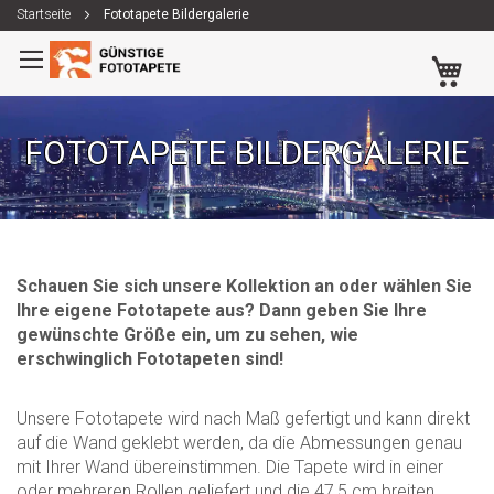
Startseite
Fototapete Bildergalerie
Zum
Me
Inhalt
springen
FOTOTAPETE BILDERGALERIE
Schauen Sie sich unsere Kollektion an oder wählen Sie
Ihre eigene Fototapete aus? Dann geben Sie Ihre
gewünschte Größe ein, um zu sehen, wie
erschwinglich Fototapeten sind!
Unsere Fototapete wird nach Maß gefertigt und kann direkt
auf die Wand geklebt werden, da die Abmessungen genau
mit Ihrer Wand übereinstimmen. Die Tapete wird in einer
oder mehreren Rollen geliefert und die 47,5 cm breiten