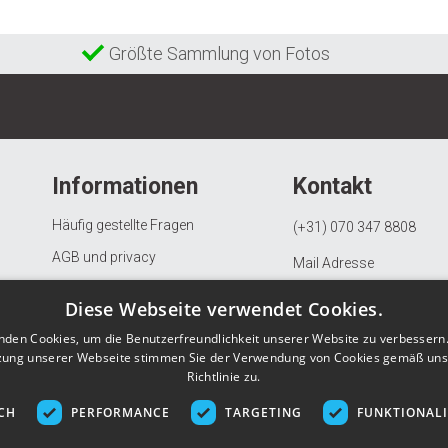
Größte Sammlung von Fotos
Informationen
Kontakt
Häufig gestellte Fragen
(+31) 070 347 8808
AGB und privacy
Mail Adresse
Beschwerdeverfahren
KVK: 97082163
Diese Webseite verwendet Cookies.
Widerrufs- und Rückgaberecht
BTW: NL867903685B01
nden Cookies, um die Benutzerfreundlichkeit unserer Website zu verbessern.
Datenschutzerklärung
zung unserer Webseite stimmen Sie der Verwendung von Cookies gemäß uns
Richtlinie zu.
Über Gunstigefototapete.de
CH
PERFORMANCE
TARGETING
FUNKTIONAL