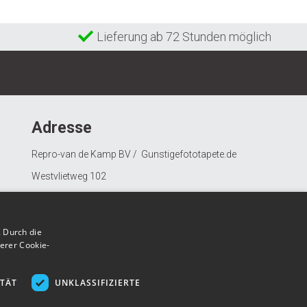
Lieferung ab 72 Stunden möglich
Adresse
Repro-van de Kamp BV / Gunstigefototapete.de
Westvlietweg 102
2495 AD Den Haag
Nederland
 Durch die
erer Cookie-
ITÄT
UNKLASSIFIZIERTE