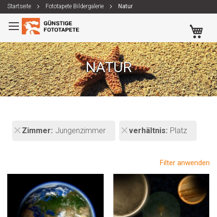
Startseite
Fototapete Bildergalerie
Natur
Zum
Me
Inhalt
springen
NATUR
Zimmer
Jungenzimmer
verhältnis
Platz
Filter anwenden