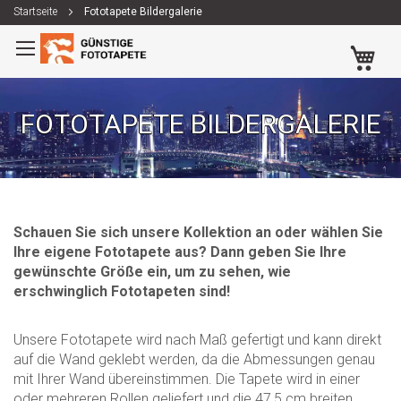
Startseite
Fototapete Bildergalerie
Zum
Me
Inhalt
springen
FOTOTAPETE BILDERGALERIE
Schauen Sie sich unsere Kollektion an oder wählen Sie
Ihre eigene Fototapete aus? Dann geben Sie Ihre
gewünschte Größe ein, um zu sehen, wie
erschwinglich Fototapeten sind!
Unsere Fototapete wird nach Maß gefertigt und kann direkt
auf die Wand geklebt werden, da die Abmessungen genau
mit Ihrer Wand übereinstimmen. Die Tapete wird in einer
oder mehreren Rollen geliefert und die 47,5 cm breiten