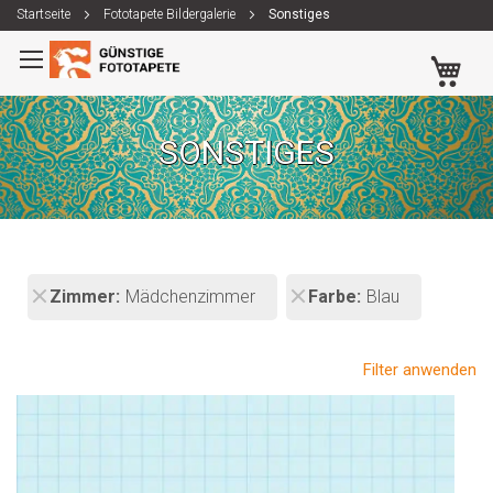
Startseite
Fototapete Bildergalerie
Sonstiges
Zum
Me
Inhalt
springen
SONSTIGES
Zimmer
Mädchenzimmer
Farbe
Blau
Filter anwenden