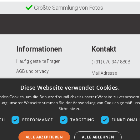
Größte Sammlung von Fotos
Informationen
Kontakt
Häufig gestellte Fragen
(+31) 070 347 8808
AGB und privacy
Mail Adresse
Beschwerdeverfahren
KVK: 97082163
Diese Webseite verwendet Cookies.
Widerrufs- und Rückgaberecht
BTW: NL867903685B01
nden Cookies, um die Benutzerfreundlichkeit unserer Website zu verbessern.
Datenschutzerklärung
zung unserer Webseite stimmen Sie der Verwendung von Cookies gemäß uns
Richtlinie zu.
Über Gunstigefototapete.de
CH
PERFORMANCE
TARGETING
FUNKTIONAL
ALLE AKZEPTIEREN
ALLE ABLEHNEN