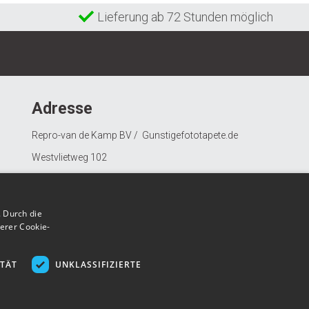
Lieferung ab 72 Stunden möglich
Adresse
Repro-van de Kamp BV / Gunstigefototapete.de
Westvlietweg 102
2495 AD Den Haag
Nederland
 Durch die
erer Cookie-
ITÄT
UNKLASSIFIZIERTE