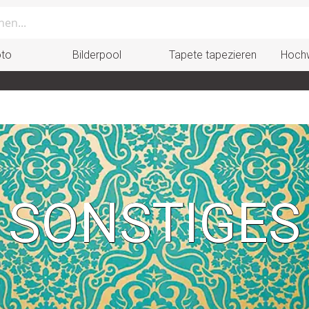
oto
Bilderpool
Tapete tapezieren
Hochw
SONSTIGES