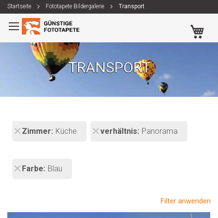
Startseite
Fototapete Bildergalerie
Transport
Zum
Me
Inhalt
springen
TRANSPORT
Zimmer
Küche
verhältnis
Panorama
Farbe
Blau
Filter anwenden