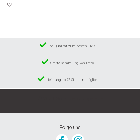
Zur
Wunschliste
hinzufügen
Top-Qualität zum besten Preis
Größte Sammlung von Fotos
Lieferung ab 72 Stunden möglich
© 2024 GunstigeFototapete.de
Folge uns