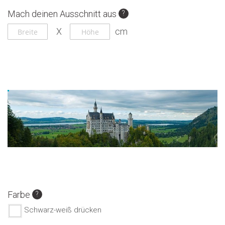
Zum
Zum
Mach deinen Ausschnitt aus
Ende
Anfang
der
der
Bildgalerie
Bildgalerie
springen
springen
Farbe
Schwarz-weiß drücken