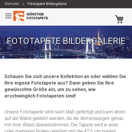
Startseite
Fototapete Bildergalerie
Zum
Me
Inhalt
springen
FOTOTAPETE BILDERGALERIE
Schauen Sie sich unsere Kollektion an oder wählen Sie
Ihre eigene Fototapete aus? Dann geben Sie Ihre
gewünschte Größe ein, um zu sehen, wie
erschwinglich Fototapeten sind!
Unsere Fototapete wird nach Maß gefertigt und kann direkt
auf die Wand geklebt werden, da die Abmessungen genau
mit Ihrer Wand übereinstimmen. Die Tapete wird in einer
oder mehreren Rollen geliefert und die 47,5 cm breiten