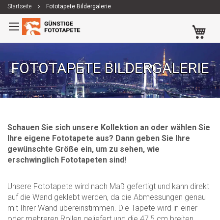
Startseite
Fototapete Bildergalerie
Zum
Me
Inhalt
springen
FOTOTAPETE BILDERGALERIE
Schauen Sie sich unsere Kollektion an oder wählen Sie
Ihre eigene Fototapete aus? Dann geben Sie Ihre
gewünschte Größe ein, um zu sehen, wie
erschwinglich Fototapeten sind!
Unsere Fototapete wird nach Maß gefertigt und kann direkt
auf die Wand geklebt werden, da die Abmessungen genau
mit Ihrer Wand übereinstimmen. Die Tapete wird in einer
oder mehreren Rollen geliefert und die 47,5 cm breiten