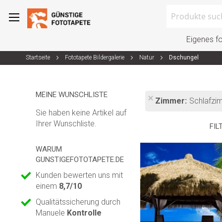
Search
Eigenes f
Startseite
Fototapete Bildergalerie
Natur
Dschungel
Zum
Inhalt
springen
MEINE WUNSCHLISTE
Zimmer
Schlafzi
Sie haben keine Artikel auf
Ihrer Wunschliste.
FIL
WARUM
GUNSTIGEFOTOTAPETE.DE
Kunden bewerten uns mit
einem
8,7/10
Qualitätssicherung durch
Manuele
Kontrolle