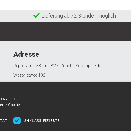
Lieferung ab 72 Stunden möglich
Adresse
Repro-van de Kamp BV / Gunstigefototapete.de
Westvlietweg 102
2495 AD Den Haag
Nederland
 Durch die
erer Cookie-
ITÄT
UNKLASSIFIZIERTE