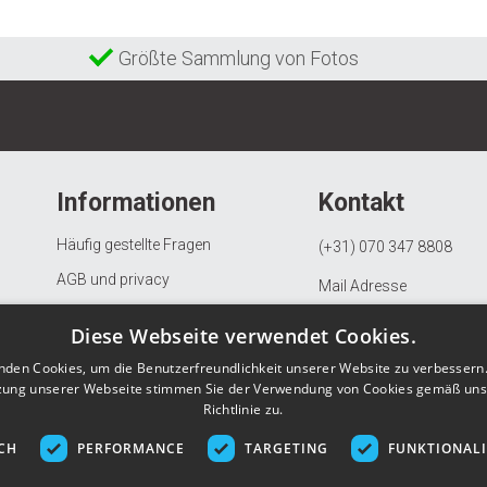
Größte Sammlung von Fotos
Informationen
Kontakt
Häufig gestellte Fragen
(+31) 070 347 8808
AGB und privacy
Mail Adresse
Beschwerdeverfahren
KVK: 97082163
Diese Webseite verwendet Cookies.
Widerrufs- und Rückgaberecht
BTW: NL867903685B01
nden Cookies, um die Benutzerfreundlichkeit unserer Website zu verbessern.
Datenschutzerklärung
zung unserer Webseite stimmen Sie der Verwendung von Cookies gemäß uns
Richtlinie zu.
Über Gunstigefototapete.de
CH
PERFORMANCE
TARGETING
FUNKTIONAL