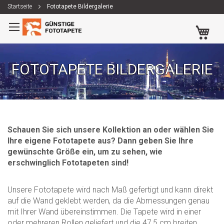
Startseite
Fototapete Bildergalerie
Zum
Me
Inhalt
springen
FOTOTAPETE BILDERGALERIE
Schauen Sie sich unsere Kollektion an oder wählen Sie
Ihre eigene Fototapete aus? Dann geben Sie Ihre
gewünschte Größe ein, um zu sehen, wie
erschwinglich Fototapeten sind!
Unsere Fototapete wird nach Maß gefertigt und kann direkt
auf die Wand geklebt werden, da die Abmessungen genau
mit Ihrer Wand übereinstimmen. Die Tapete wird in einer
oder mehreren Rollen geliefert und die 47,5 cm breiten