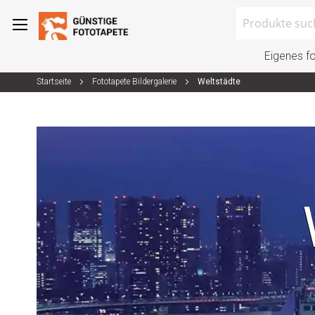
Search
Eigenes f
Startseite
Fototapete Bildergalerie
Weltstädte
Zum
Inhalt
springen