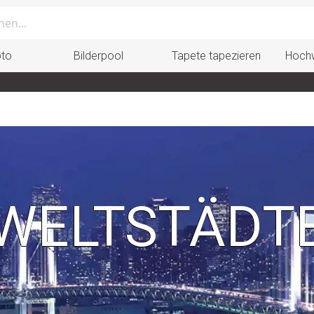
oto
Bilderpool
Tapete tapezieren
Hochw
WELTSTÄDT