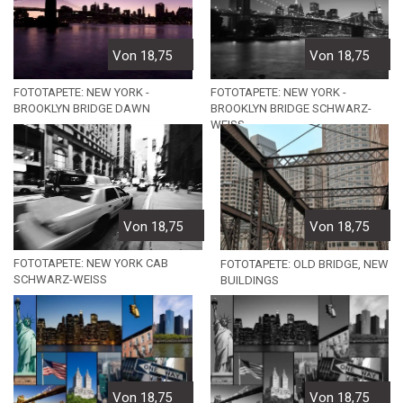
Von 18,75
Von 18,75
FOTOTAPETE: NEW YORK -
FOTOTAPETE: NEW YORK -
BROOKLYN BRIDGE DAWN
BROOKLYN BRIDGE SCHWARZ-
WEISS
Von 18,75
Von 18,75
FOTOTAPETE: NEW YORK CAB
FOTOTAPETE: OLD BRIDGE, NEW
SCHWARZ-WEISS
BUILDINGS
Von 18,75
Von 18,75