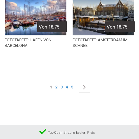
Von 18,75
Von 18,75
FOTOTAPETE: HAFEN VON
FOTOTAPETE: AMSTERDAM IM
BARCELONA
SCHNEE
Seite
Sie lesen gerade die Seite
Seite
Seite
Seite
Seite
Seite
Weiter
1
2
3
4
5
Top-Qualität zum besten Preis