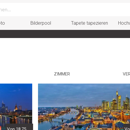
oto
Bilderpool
Tapete tapezieren
Hochw
ZIMMER
VE
Von 18,75
Vo