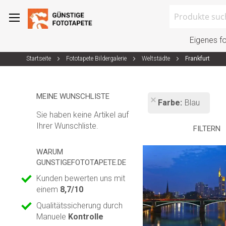
Search
Eigenes f
Startseite
Fototapete Bildergalerie
Weltstädte
Frankfurt
Zum
Inhalt
springen
MEINE WUNSCHLISTE
Farbe
Blau
Sie haben keine Artikel auf
Ihrer Wunschliste.
FILTERN
WARUM
GUNSTIGEFOTOTAPETE.DE
Kunden bewerten uns mit
einem
8,7/10
Qualitätssicherung durch
Manuele
Kontrolle