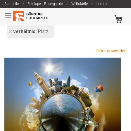
Startseite
Fototapete Bildergalerie
Weltstädte
London
Zum
Me
Inhalt
springen
verhältnis
Platz
Filter anwenden