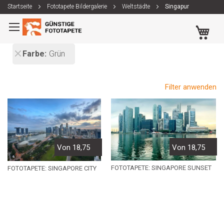
Startseite
Fototapete Bildergalerie
Weltstädte
Singapur
Zum
Me
Inhalt
springen
Farbe
Grün
Filter anwenden
Von 18,75
Von 18,75
FOTOTAPETE: SINGAPORE SUNSET
FOTOTAPETE: SINGAPORE CITY